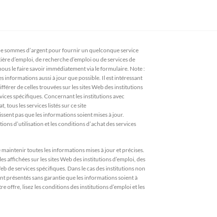
 sommes d’argent pour fournir un quelconque service
atière d’emploi, de recherche d’emploi ou de services de
 nous le faire savoir immédiatement via le formulaire. Note :
s informations aussi à jour que possible. Il est intéressant
férer de celles trouvées sur les sites Web des institutions
vices spécifiques. Concernant les institutions avec
 tous les services listés sur ce site
ssent pas que les informations soient mises à jour.
ions d’utilisation et les conditions d’achat des services
aintenir toutes les informations mises à jour et précises.
es affichées sur les sites Web des institutions d’emploi, des
eb de services spécifiques. Dans le cas des institutions non
ont présentés sans garantie que les informations soient à
e offre, lisez les conditions des institutions d’emploi et les