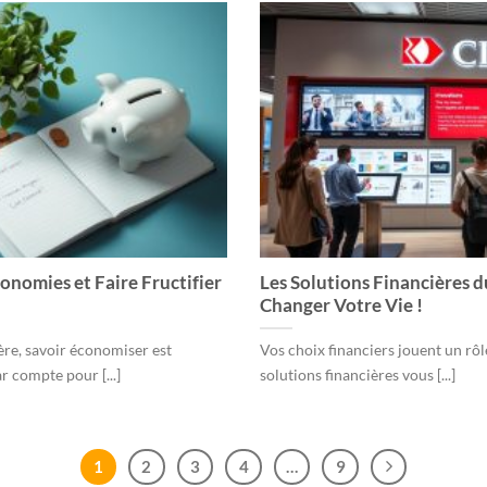
nomies et Faire Fructifier
Les Solutions Financières 
Changer Votre Vie !
ère, savoir économiser est
Vos choix financiers jouent un rôl
r compte pour [...]
solutions financières vous [...]
1
2
3
4
…
9