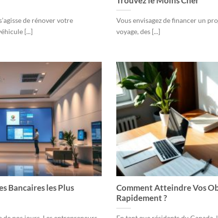
Trouvez le Moins Cher
s’agisse de rénover votre
Vous envisagez de financer un pro
hicule [...]
voyage, des [...]
s Bancaires les Plus
Comment Atteindre Vos Obj
Rapidement ?
e de nos jours. Les entrepreneurs
En tant que résidents du Canada, l