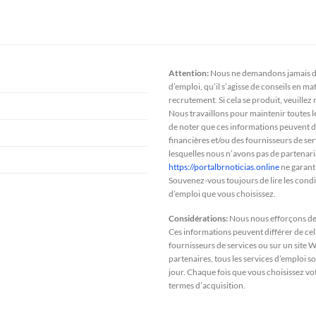
Attention:
Nous ne demandons jamais de
d’emploi, qu’il s’agisse de conseils en m
recrutement. Si cela se produit, veuillez
Nous travaillons pour maintenir toutes le
de noter que ces informations peuvent dif
financières et/ou des fournisseurs de ser
lesquelles nous n’avons pas de partenariat,
https://portalbrnoticias.online
ne garanti
Souvenez-vous toujours de lire les condit
d’emploi que vous choisissez.
Considérations:
Nous nous efforçons de m
Ces informations peuvent différer de cell
fournisseurs de services ou sur un site W
partenaires, tous les services d’emploi s
jour. Chaque fois que vous choisissez votr
termes d’acquisition.