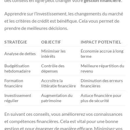
des conseils en ligne peut changer votre
gestion financière
.
Apprendre sur l’investissement, les changements du marché
et les critères de crédit est bénéfique. Cela vous permet de
prendre de meilleures décisions.
STRATÉGIE
OBJECTIF
IMPACT POTENTIEL
Minimiser les
Économie accrue à long
Analyse de dettes
intérêts
terme
Budgétisation
Contrôle des
Meilleure répartition du
hebdomadaire
dépenses
revenu
Formation
Accroître la
Diminution des erreurs
financière
littératie financière
financières
Investissement
Augmentation du
Astuce financière pour
régulier
patrimoine
plus de sécurité
En suivant ces conseils, vous améliorerez vos connaissances
et compétences financières. Cela est vital pour une bonne
gestion et pour épargner de manière efficace. Minimisez vos