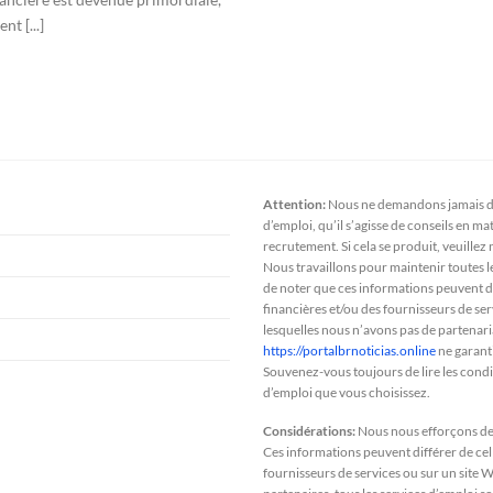
t [...]
Attention:
Nous ne demandons jamais de
d’emploi, qu’il s’agisse de conseils en m
recrutement. Si cela se produit, veuillez
Nous travaillons pour maintenir toutes le
de noter que ces informations peuvent dif
financières et/ou des fournisseurs de ser
lesquelles nous n’avons pas de partenariat,
https://portalbrnoticias.online
ne garanti
Souvenez-vous toujours de lire les condit
d’emploi que vous choisissez.
Considérations:
Nous nous efforçons de m
Ces informations peuvent différer de cell
fournisseurs de services ou sur un site W