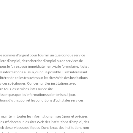
 sommes d’argent pour fournir un quelconque service
atière d’emploi, de recherche d’emploi ou de services de
 nous le faire savoir immédiatement via le formulaire. Note :
s informations aussi à jour que possible. Il est intéressant
férer de celles trouvées sur les sites Web des institutions
vices spécifiques. Concernant les institutions avec
 tous les services listés sur ce site
ssent pas que les informations soient mises à jour.
ions d’utilisation et les conditions d’achat des services
aintenir toutes les informations mises à jour et précises.
es affichées sur les sites Web des institutions d’emploi, des
eb de services spécifiques. Dans le cas des institutions non