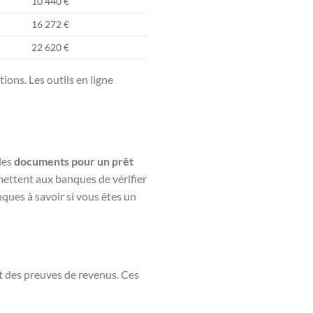
10 440 €
16 272 €
22 620 €
ions. Les outils en ligne
les
documents pour un prêt
rmettent aux banques de vérifier
nques à savoir si vous êtes un
et des preuves de revenus. Ces