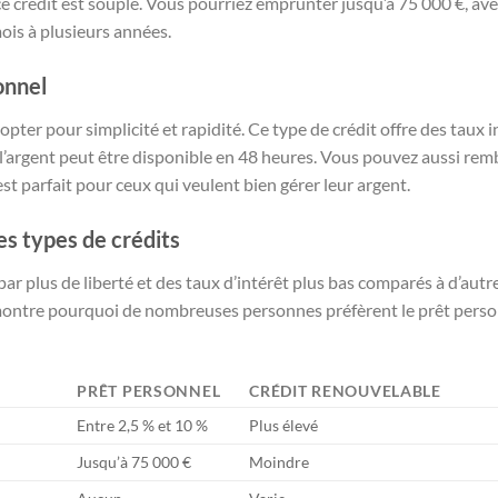
e crédit est souple. Vous pourriez emprunter jusqu’à 75 000 €, av
is à plusieurs années.
onnel
opter pour simplicité et rapidité. Ce type de crédit offre des taux i
l’argent peut être disponible en 48 heures. Vous pouvez aussi remb
est parfait pour ceux qui veulent bien gérer leur argent.
es types de crédits
ar plus de liberté et des taux d’intérêt plus bas comparés à d’autre
montre pourquoi de nombreuses personnes préfèrent le prêt personn
PRÊT PERSONNEL
CRÉDIT RENOUVELABLE
Entre 2,5 % et 10 %
Plus élevé
Jusqu’à 75 000 €
Moindre