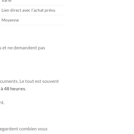
Varie
Lien direct avec l’achat prévu
Moyenne
les et ne demandent pas
ocuments. Le tout est souvent
 à 48 heures
.
nt.
 regardent combien vous