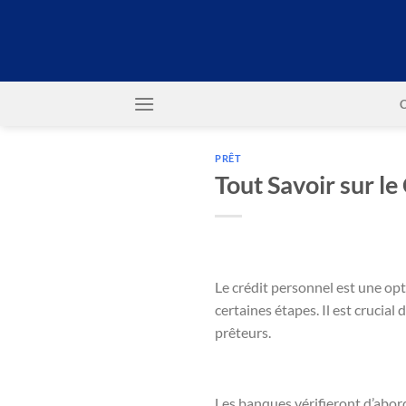
Passer
au
contenu
PRÊT
Tout Savoir sur l
Le crédit personnel est une opt
certaines étapes. Il est crucia
prêteurs.
Les banques vérifieront d’abor