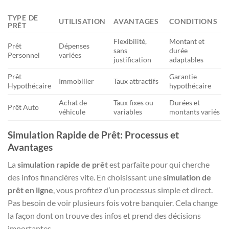
TYPE DE
UTILISATION
AVANTAGES
CONDITIONS
PRÊT
Flexibilité,
Montant et
Prêt
Dépenses
sans
durée
Personnel
variées
justification
adaptables
Prêt
Garantie
Immobilier
Taux attractifs
Hypothécaire
hypothécaire
Achat de
Taux fixes ou
Durées et
Prêt Auto
véhicule
variables
montants variés
Simulation Rapide de Prêt: Processus et
Avantages
La
simulation rapide de prêt
est parfaite pour qui cherche
des infos financières vite. En choisissant une
simulation de
prêt en ligne
, vous profitez d’un processus simple et direct.
Pas besoin de voir plusieurs fois votre banquier. Cela change
la façon dont on trouve des infos et prend des décisions
importantes.