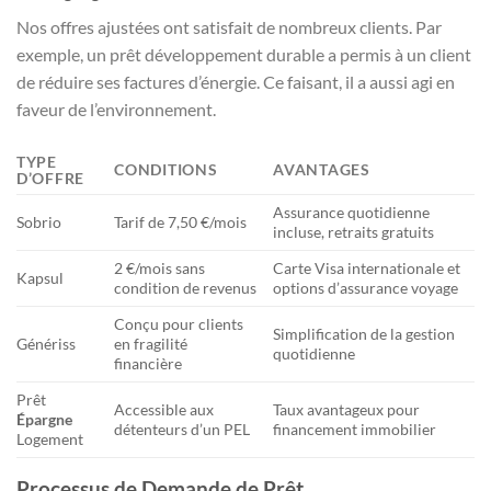
Nos offres ajustées ont satisfait de nombreux clients. Par
exemple, un prêt développement durable a permis à un client
de réduire ses factures d’énergie. Ce faisant, il a aussi agi en
faveur de l’environnement.
TYPE
CONDITIONS
AVANTAGES
D’OFFRE
Assurance quotidienne
Sobrio
Tarif de 7,50 €/mois
incluse, retraits gratuits
2 €/mois sans
Carte Visa internationale et
Kapsul
condition de revenus
options d’assurance voyage
Conçu pour clients
Simplification de la gestion
Génériss
en fragilité
quotidienne
financière
Prêt
Accessible aux
Taux avantageux pour
Épargne
détenteurs d’un PEL
financement immobilier
Logement
Processus de Demande de Prêt