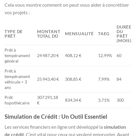
Cela vous montre comment on peut vous aider à concrétiser
vos projets :
DURÉE
TYPE DE
MONTANT
DU
MENSUALITÉ
TAEG
PRÊT
TOTAL DÛ
PRÊT
(MOIS)
Prêt à
tempérament
24 487,20 €
408,12 €
12,99%
60
général
Prêt à
tempérament
25 943,40 €
308,85 €
7,99%
84
véhicule < 3
ans
Prêt
307 291,18
834,34 €
3,71%
300
hypothécaire
€
Simulation de Crédit : Un Outil Essentiel
Les services financiers en ligne ont développé la
simulation
de crédit
. C’est vital pour ceux qui veulent emprunter. Avant