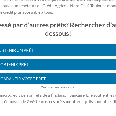
es nouveaux acheteurs du Crédit Agricole Nord Est & Toulouse mont
e crédit plus accessible à tous.
essé par d’autres prêts? Recherchez d’au
dessous!
BTENIR UN PRÊT
OBTENIR PRÊT
ARANTIR VOTRE PRÊT
*Vous resterez sur ce site.
 microcrédit personnel aide à l’inclusion bancaire. Elle soutient l
prêt moyen de 2 660 euros, ces prêts montrent qu’ils sont utiles. I