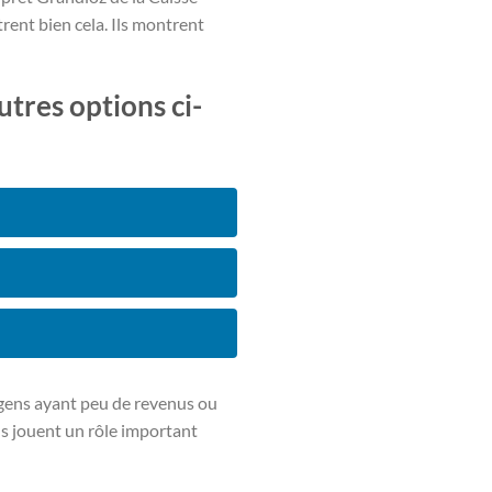
rent bien cela. Ils montrent
tres options ci-
es gens ayant peu de revenus ou
ls jouent un rôle important