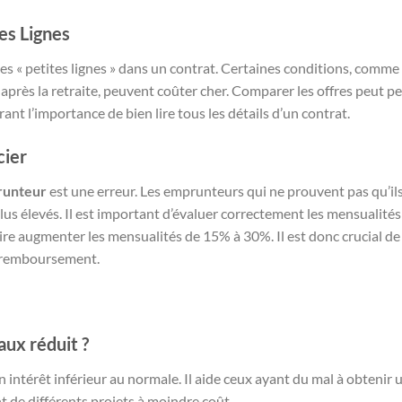
tes Lignes
 des « petites lignes » dans un contrat. Certaines conditions, comme
après la retraite, peuvent coûter cher. Comparer les offres peut p
ant l’importance de bien lire tous les détails d’un contrat.
cier
prunteur
est une erreur. Les emprunteurs qui ne prouvent pas qu’ils
lus élevés. Il est important d’évaluer correctement les mensualités
ire augmenter les mensualités de 15% à 30%. Il est donc crucial de 
e remboursement.
aux réduit ?
 intérêt inférieur au normale. Il aide ceux ayant du mal à obtenir u
t de différents projets à moindre coût.