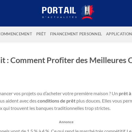
COMMENCEMENT
PRÊT
FINANCEMENT PERSONNEL
APPLICATION
it : Comment Profiter des Meilleures O
ancer vos projets ou d’acheter votre première maison ? Un
prêt à
us aident avec des
conditions de prêt
plus douces. Elles vous per
x qui trouvent les banques traditionnelles trop strictes.
Annonce
nnels vont de 1,5 % à 4 %. Ce qui rend le marché très compétitif. L