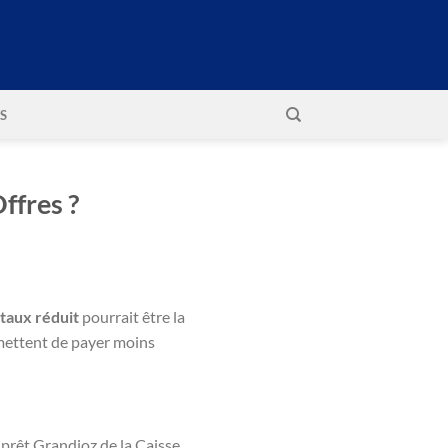
S
ffres ?
 taux réduit
pourrait être la
mettent de payer moins
e prêt Grandioz de la Caisse