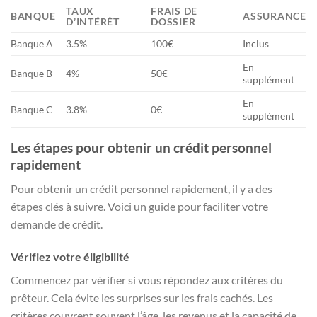
TAUX
FRAIS DE
BANQUE
ASSURANCE
D’INTÉRÊT
DOSSIER
Banque A
3.5%
100€
Inclus
En
Banque B
4%
50€
supplément
En
Banque C
3.8%
0€
supplément
Les étapes pour obtenir un crédit personnel
rapidement
Pour obtenir un crédit personnel rapidement, il y a des
étapes clés à suivre. Voici un guide pour faciliter votre
demande de crédit.
Vérifiez votre éligibilité
Commencez par vérifier si vous répondez aux critères du
prêteur. Cela évite les surprises sur les frais cachés. Les
critères couvrent souvent l’âge, les revenus et la capacité de