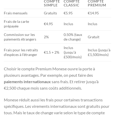
COMPTE
COMPTE
COMPTE
SIMPLE
CLASSIC
PREMIUM
Frais mensuels
Gratuits
€5.95
€14.95
Frais de la carte
€4.95
Inclus
Inclus
prépayée
Commission sur les
0.50% (taux
2%
Gratuit
paiements étrangers
de change)
Inclus
Frais pour les retraits
Inclus (jusqu’à
€1.5 + 2%
(jusqu’à
d’espèces à l’étranger
£1,500/mois)
£500/mois)
Choisir le compte Premium Monese ouvre la porte à
plusieurs avantages. Par exemple, on peut faire des
paiements internationaux
sans frais. Et retirer jusqu’à
€2,500 chaque mois sans coûts additionnels.
Monese réduit aussi les frais pour certaines transactions
spécifiques. Les virements internationaux sont gratuits pour
tous. Mais le taux de change varie selon le type de compte